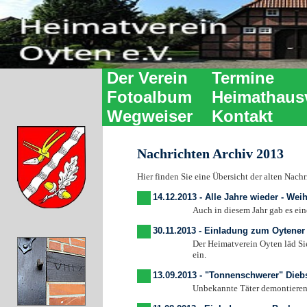
Der Verein
Termine
Fotoalbum
Heimathaus
Wegweiser
Kontakt
Nachrichten Archiv 2013
Hier finden Sie eine Übersicht der alten Nachr
14.12.2013 - Alle Jahre wieder - W
Auch in diesem Jahr gab es einen gu
30.11.2013 - Einladung zum Oytene
Der Heimatverein Oyten läd Sie ganz h
ein.
13.09.2013 - "Tonnenschwerer" Diebs
Unbekannte Täter demontieren den B