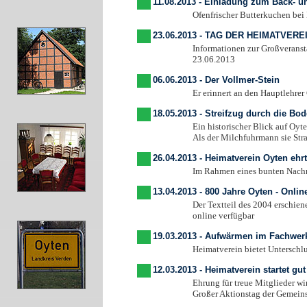
11.08.2013 - Einladung zum Back- u
Ofenfrischer Butterkuchen bei Musik
23.06.2013 - TAG DER HEIMATVERE
Informationen zur Großveranstaltung i
23.06.2013
06.06.2013 - Der Vollmer-Stein
Er erinnert an den Hauptlehrer Gustav
18.05.2013 - Streifzug durch die Bo
Ein historischer Blick auf Oytens 
Als der Milchfuhrmann sie Straßen
26.04.2013 - Heimatverein Oyten ehrt
Im Rahmen eines bunten Nachmittags w
13.04.2013 - 800 Jahre Oyten - Onli
Der Textteil des 2004 erschienenen Buc
online verfügbar
19.03.2013 - Aufwärmen im Fachwer
Heimatverein bietet Unterschlupf, K
12.03.2013 - Heimatverein startet gut
Ehrung für treue Mitglieder wird or
Großer Aktionstag der Gemeinschaf