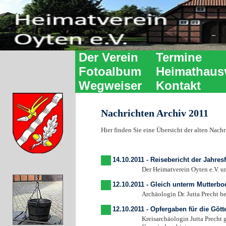
Der Verein
Termine
Fotoalbum
Heimathaus
Wegweiser
Kontakt
Nachrichten Archiv 2011
Hier finden Sie eine Übersicht der alten Nachr
14.10.2011 - Reisebericht der Jahres
Der Heimatverein Oyten e.V. unternah
12.10.2011 - Gleich unterm Mutterbo
Archäologin Dr. Jutta Precht berich
12.10.2011 - Opfergaben für die Göt
Kreisarchäologin Jutta Precht gibt Ein