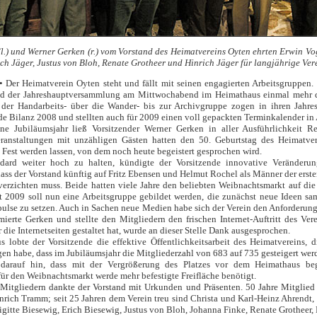
l.) und Werner Gerken (r.) vom Vorstand des Heimatvereins Oyten ehrten Erwin Vo
ich Jäger, Justus von Bloh, Renate Grotheer und Hinrich Jäger für langjährige Ver
• Der Heimatverein Oyten steht und fällt mit seinen engagierten Arbeitsgruppen.
d der Jahreshauptversammlung am Mittwochabend im Heimathaus einmal mehr d
der Handarbeits- über die Wander- bis zur Archivgruppe zogen in ihren Jahres
e Bilanz 2008 und stellten auch für 2009 einen voll gepackten Terminkalender in 
ne Jubiläumsjahr ließ Vorsitzender Werner Gerken in aller Ausführlichkeit Re
eranstaltungen mit unzähligen Gästen hatten den 50. Geburtstag des Heimatve
n Fest werden lassen, von dem noch heute begeistert gesprochen wird.
ard weiter hoch zu halten, kündigte der Vorsitzende innovative Veränderu
dass der Vorstand künftig auf Fritz Ebensen und Helmut Rochel als Männer der erste
verzichten muss. Beide hatten viele Jahre den beliebten Weibnachtsmarkt auf die 
 2009 soll nun eine Arbeitsgruppe gebildet werden, die zunächst neue Ideen sa
ulse zu setzen. Auch in Sachen neue Medien habe sich der Verein den Anforderun
rmierte Gerken und stellte den Mitgliedern den frischen Internet-Auftritt des Vere
 die Internetseiten gestaltet hat, wurde an dieser Stelle Dank ausgesprochen.
s lobte der Vorsitzende die effektive Öffentlichkeitsarbeit des Heimatvereins, 
gen habe, dass im Jubiläumsjahr die Mitgliederzahl von 683 auf 735 gesteigert wer
darauf hin, dass mit der Vergrößerung des Platzes vor dem Heimathaus be
für den Weibnachtsmarkt werde mehr befestigte Freifläche benötigt.
Mitgliedern dankte der Vorstand mit Urkunden und Präsenten. 50 Jahre Mitglied
rich Tramm; seit 25 Jahren dem Verein treu sind Christa und Karl-Heinz Ahrendt
gitte Biesewig, Erich Biesewig, Justus von Bloh, Johanna Finke, Renate Grotheer, D