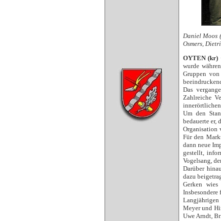
Daniel Moos (
Osmers, Dietr
OYTEN (kr)
wurde währen
Gruppen von 
beeindruckend
Das vergange
Zahlreiche V
innerörtliche
Um den Stand
bedauerte er, 
Organisation 
Für den Markt
dann neue Imp
gestellt, info
Vogelsang, der
Darüber hinau
dazu beigetra
Gerken wies 
Insbesondere 
Langjährigen 
Meyer und Hin
Uwe Arndt, Bri