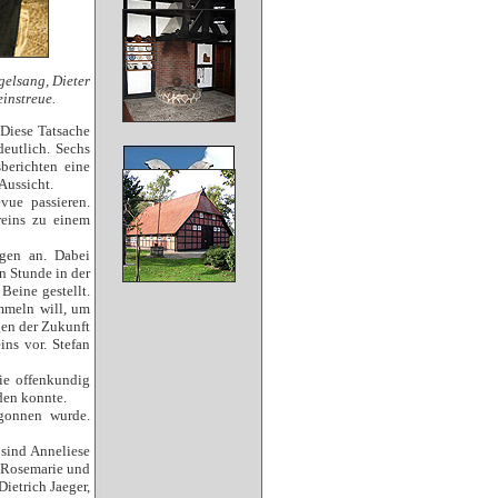
gelsang, Dieter
einstreue.
 Diese Tatsache
eutlich. Sechs
berichten eine
Aussicht.
vue passieren.
reins zu einem
ngen an. Dabei
n Stunde in der
Beine gestellt.
mmeln will, um
gen der Zukunft
ins vor. Stefan
die offenkundig
den konnte.
gonnen wurde.
 sind Anneliese
, Rosemarie und
ietrich Jaeger,