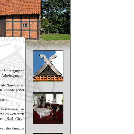
Radfahrergruppe
 Arbeitsgruppe
e ab Norddeich.
n konnte jeder
sie zu
hereihafen in
ng es weiter zu
es „Sail City“
war die Gruppe