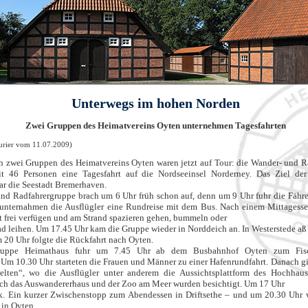
Unterwegs im hohen Norden
Zwei Gruppen des Heimatvereins Oyten unternehmen Tagesfahrten
urier vom 11.07.2009)
ch zwei Gruppen des Heimatvereins Oyten waren jetzt auf Tour: die Wander- und 
t 46 Personen eine Tagesfahrt auf die Nordseeinsel Norderney. Das Ziel der
r die Seestadt Bremerhaven.
nd Radfahrergruppe brach um 6 Uhr früh schon auf, denn um 9 Uhr fuhr die Fähr
 unternahmen die Ausflügler eine Rundreise mit dem Bus. Nach einem Mittagesse
it frei verfügen und am Strand spazieren gehen, bummeln oder
rad leihen. Um 17.45 Uhr kam die Gruppe wieder in Norddeich an. In Westerstede aß 
20 Uhr folgte die Rückfahrt nach Oyten.
gruppe Heimathaus fuhr um 7.45 Uhr ab dem Busbahnhof Oyten zum Fisc
Um 10.30 Uhr starteten die Frauen und Männer zu einer Hafenrundfahrt. Danach gi
lten“, wo die Ausflügler unter anderem die Aussichtsplattform des Hochhaus
ch das Auswandererhaus und der Zoo am Meer wurden besichtigt. Um 17 Uhr
k. Ein kurzer Zwischenstopp zum Abendessen in Driftsethe – und um 20.30 Uhr 
 in Oyten.