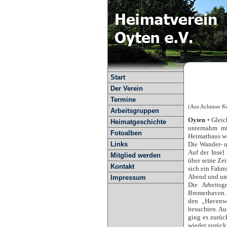
Start
Der Verein
Termine
(Aus Achimer K
Arbeitsgruppen
Oyten
• Glei
Heimatgeschichte
unternahm mi
Fotoalben
Heimathaus wa
Links
Die Wander- u
Auf der Insel
Mitglied werden
über seine Ze
Kontakt
sich ein Fahr
Abend und um 
Impressum
Die Arbeits
Bremerhaven. 
den „Havenwe
besuchten. Au
ging es zurüc
wieder zurück