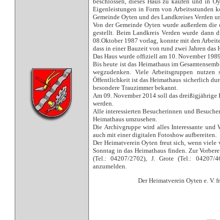
beschlossen, dieses Haus zu kaufen und in Oy
Eigenleistungen in Form von Arbeitsstunden ko
Gemeinde Oyten und des Landkreises Verden u
Von der Gemeinde Oyten wurde außerdem die e
gestellt. Beim Landkreis Verden wurde dann
08.Oktober 1987 vorlag, konnte mit den Arbeite
dass in einer Bauzeit von rund zwei Jahren das 
Das Haus wurde offiziell am 10. November 1989 
Bis heute ist das Heimathaus im Gesamtensemb
wegzudenken. Viele Arbeitsgruppen nutzen 
Öffentlichkeit ist das Heimathaus sicherlich du
besondere Trauzimmer bekannt.
Am 09. November 2014 soll das dreißigjährige 
werden.
Alle interessierten Besucherinnen und Besucher
Heimathaus umzusehen.
Die Archivgruppe wird alles Interessante und
auch mit einer digitalen Fotoshow aufbereiten.
Der Heimatverein Oyten freut sich, wenn viel
Sonntag in das Heimathaus finden. Zur Vorbereit
(Tel.: 04207/2702), J. Grote (Tel.: 04207
anzumelden.
Der Heimatverein Oyten e. V. f