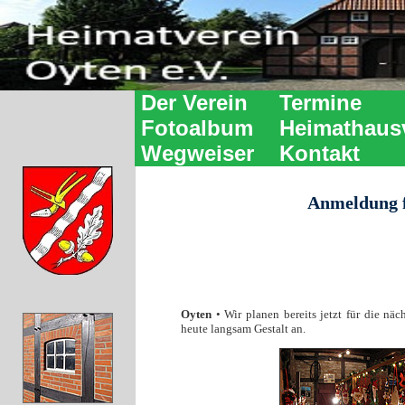
Der Verein
Termine
Fotoalbum
Heimathaus
Wegweiser
Kontakt
Anmeldung f
Oyten
• Wir planen bereits jetzt für die n
heute langsam Gestalt an.