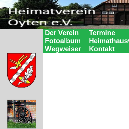
Der Verein
Termine
Fotoalbum
Heimathaus
Wegweiser
Kontakt