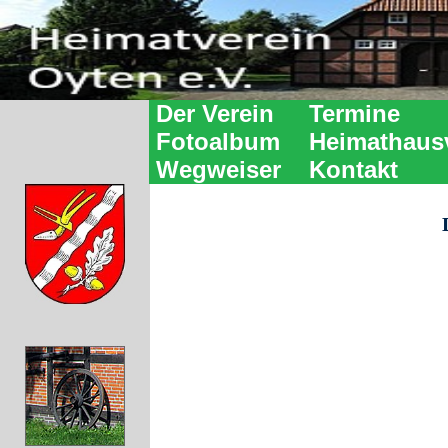
Der Verein
Termine
Fotoalbum
Heimathaus
Wegweiser
Kontakt