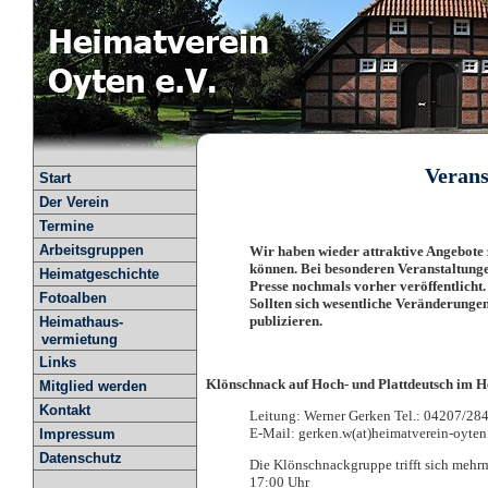
Verans
Start
Der Verein
Termine
Arbeitsgruppen
Wir haben wieder attraktive Angebot
können. Bei besonderen Veranstaltunge
Heimatgeschichte
Presse nochmals vorher veröffentlicht.
Fotoalben
Sollten sich wesentliche Veränderunge
publizieren.
Heimathaus-
vermietung
Links
Klönschnack auf Hoch- und Plattdeutsch im 
Mitglied werden
Kontakt
Leitung: Werner Gerken Tel.: 04207/28
E-Mail: gerken.w(at)heimatverein-oyten
Impressum
Datenschutz
Die Klönschnackgruppe trifft sich mehr
17:00 Uhr