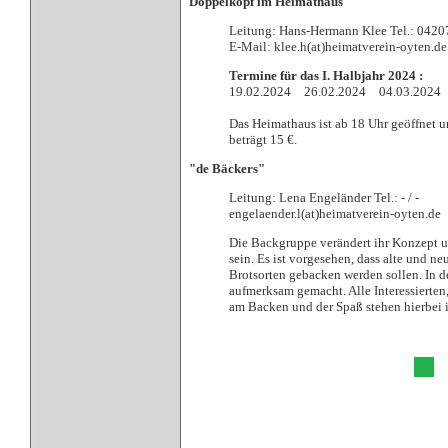
Doppelkopf im Heimathaus
Leitung: Hans-Hermann Klee Tel.: 042
E-Mail: klee.h(at)heimatverein-oyten.de
Termine für das I. Halbjahr 2024 :
19.02.2024 26.02.2024 04.03.202
Das Heimathaus ist ab 18 Uhr geöffnet un
beträgt 15 €.
"de Bäckers"
Leitung: Lena Engeländer Tel.: - / -
engelaender.l(at)heimatverein-oyten.de
Die Backgruppe verändert ihr Konzept und
sein. Es ist vorgesehen, dass alte und n
Brotsorten gebacken werden sollen. In d
aufmerksam gemacht. Alle Interessierten
am Backen und der Spaß stehen hierbei 